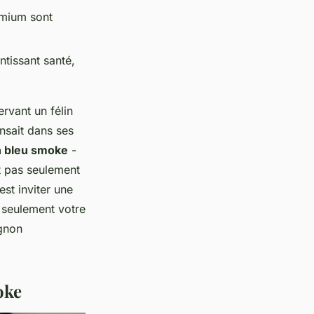
emium sont
ntissant santé,
rvant un félin
nsait dans ses
 bleu smoke
-
t pas seulement
est inviter une
s seulement votre
agnon
oke