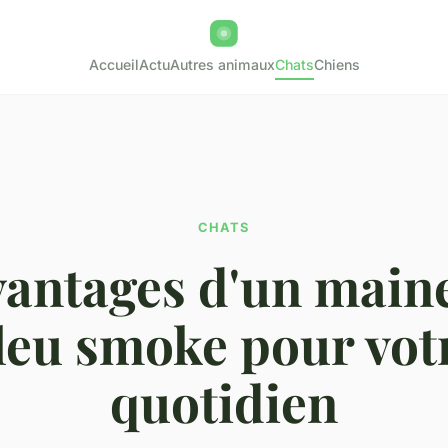
Accueil
Actu
Autres animaux
Chats
Chiens
CHATS
vantages d'un main
leu smoke pour vot
quotidien