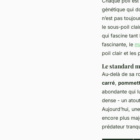
Chaque poil est 
génétique qui d
n’est pas toujou
le sous-poil cl
qui fascine tant
fascinante, le
m
poil clair et le
Le standard m
Au-delà de sa r
carré
,
pommette
abondante qui lu
dense - un atout
Aujourd’hui, un
encore plus maj
prédateur tranq