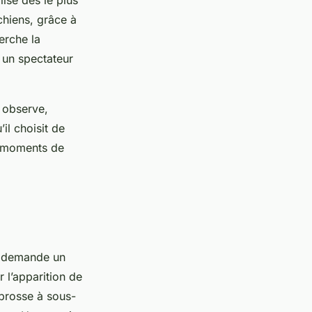
lisé dès le plus
chiens, grâce à
herche la
s un spectateur
 observe,
il choisit de
s moments de
l demande un
 l’apparition de
 brosse à sous-