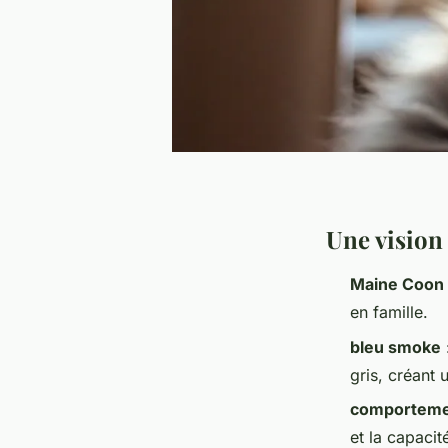
Une vision
Maine Coon
en famille.
bleu smoke
gris, créant
comporteme
et la capacit