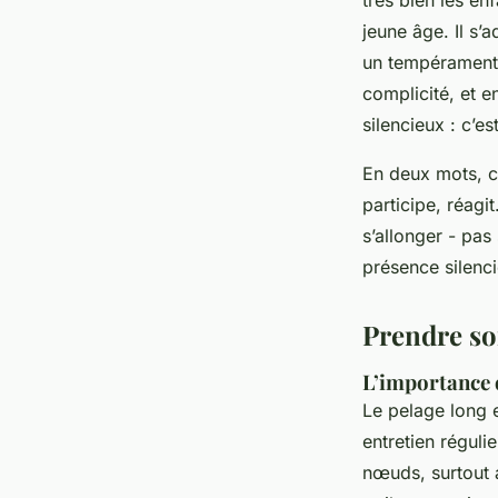
très bien les en
jeune âge. Il s’
un tempérament o
complicité, et e
silencieux : c’e
En deux mots, c
participe, réagi
s’allonger - pas
présence silenc
Prendre so
L’importance d
Le pelage long 
entretien réguli
nœuds, surtout a