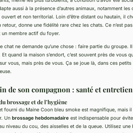
fants, même les plus turbulents, à condition d’avoir été socia
adapte aussi à la présence d’autres animaux, notamment les 
uvert et non territorial. Loin d’être distant ou hautain, il c
n retour, donne une fidélité rare chez les chats. Ce n’est pa
st un membre actif du foyer.
e chat ne demande qu’une chose : faire partie du groupe. Il
t. Et quand la maison s’endort, c’est souvent près de vous qu’
 sur vous, mais
près
de vous. Ça se joue là, dans ces petit
ieuse.
in de son compagnon : santé et entretien
u brossage et de l’hygiène
et fourni du Maine Coon bleu smoke est magnifique, mais i
er. Un
brossage hebdomadaire
est indispensable pour éviter
u niveau du cou, des aisselles et de la queue. Utilisez une