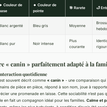
🔹 Couleur de
🔸 Couleur de
🎯 Rarete
🛁 Ent
base
pointe
Bross
Blanc argenté
Bleu gris
Moyenne
hebdo
Plus
Identi
Blanc pur
Noir intense
courante
rigou
e « canin » parfaitement adapté à la fami
 interaction quotidienne
est souvent décrit comme
« canin »
- une comparaison qui 
umains de pièce en pièce, répond à son nom, joue à rapporte
ier une promenade en laisse. Cette sociabilité n’est pas qu
le en fait un compagnon idéal pour les familles.
Calme et p