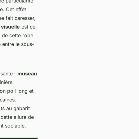
e particularité
e
. Cet effet
e fait caresser,
 visuelle
est ce
e de cette robe
 entre le sous-
osante :
museau
inière
on poil long et
caines.
ts au gabarit
cette allure de
t sociable.