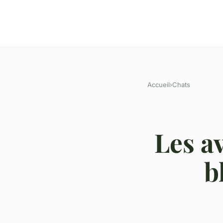
Accueil
›
Chats
Les a
b