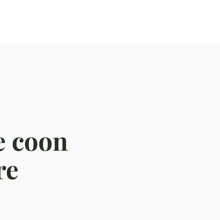
e coon
re