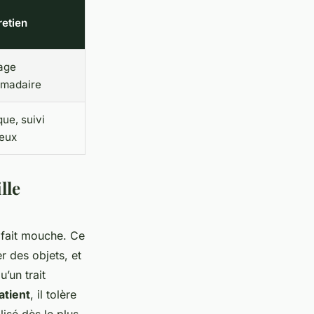
retien
age
madaire
que, suivi
reux
lle
fait mouche. Ce
r des objets, et
’un trait
atient
, il tolère