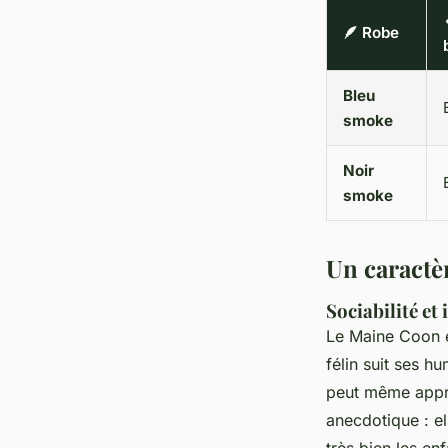
🪶 Robe
Bleu
smoke
Noir
smoke
Un caractèr
Sociabilité et
Le Maine Coon 
félin suit ses h
peut même appréc
anecdotique : el