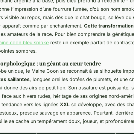
blanc argenté à la base, puis bleu profond à l’extrémité - un
onne l’impression d’une fourrure fumée, d’où son nom
smok
rs visible au repos, mais dès que le chat bouge, se lève ou s
air apparaît comme par enchantement.
Cette transformation
 les amateurs de la race. Pour bien comprendre la génétiqu
aine coon bleu smoke
reste un exemple parfait de contraste
s pointes sombres.
orphologique : un géant au cœur tendre
obe unique, le Maine Coon se reconnaît à sa silhouette imp
s saillantes
, longues oreilles dotées de plumets, et une cr
i donne des airs de petit lion. Son ossature est puissante, s
 face aux hivers rudes, héritage de ses origines nord-améri
e tendance vers les lignées
XXL
se développe, avec des cha
estueux, presque sauvage en apparence. Pourtant, derrière 
uille se cache un tempérament doux, joueur, et profondémen