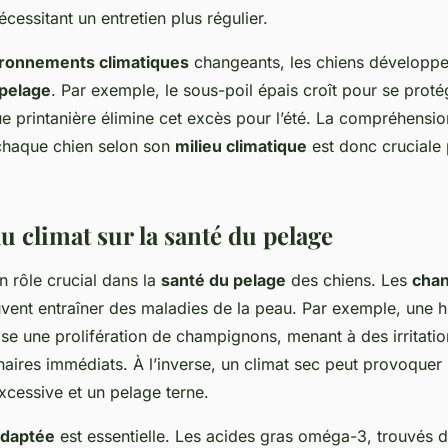
écessitant un entretien plus régulier.
ronnements climatiques
changeants, les chiens développe
 pelage
. Par exemple, le sous-poil épais croît pour se proté
ue printanière élimine cet excès pour l’été. La compréhensi
chaque chien selon son
milieu climatique
est donc cruciale 
du climat sur la santé du pelage
n rôle crucial dans la
santé du pelage
des chiens. Les
cha
ent entraîner des maladies de la peau. Par exemple, une h
se une prolifération de champignons, menant à des irritatio
naires immédiats. À l’inverse, un climat sec peut provoquer
cessive et un pelage terne.
adaptée
est essentielle. Les acides gras oméga-3, trouvés d