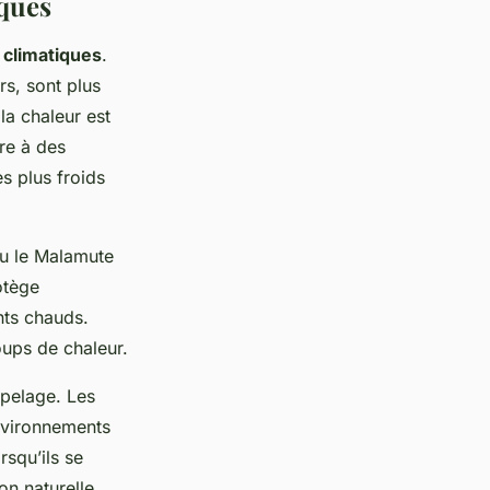
iques
 climatiques
.
s, sont plus
 la chaleur est
ire à des
s plus froids
ou le Malamute
otège
nts chauds.
oups de chaleur.
 pelage. Les
nvironnements
rsqu’ils se
on naturelle