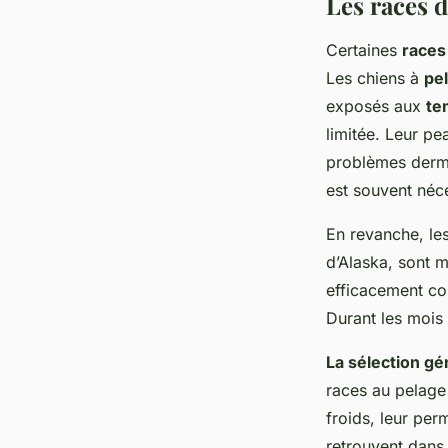
Les races d
Certaines
races
Les chiens à
pe
exposés aux
te
limitée. Leur pe
problèmes derma
est souvent néc
En revanche, le
d’Alaska, sont 
efficacement co
Durant les mois 
La sélection gé
races au pelage
froids, leur per
retrouvent dans 