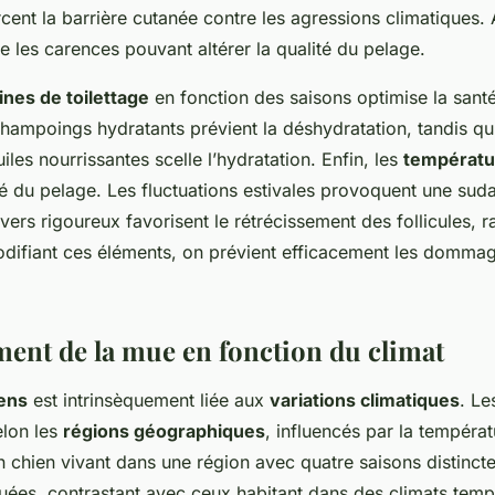
cent la barrière cutanée contre les agressions climatiques. 
e les carences pouvant altérer la qualité du pelage.
ines de toilettage
en fonction des saisons optimise la sant
shampoings hydratants prévient la déshydratation, tandis qu’
uiles nourrissantes scelle l’hydratation. Enfin, les
températu
té du pelage. Les fluctuations estivales provoquent une sud
ivers rigoureux favorisent le rétrécissement des follicules, ra
difiant ces éléments, on prévient efficacement les dommag
nt de la mue en fonction du climat
ens
est intrinsèquement liée aux
variations climatiques
. L
elon les
régions géographiques
, influencés par la températ
un chien vivant dans une région avec quatre saisons distinct
ées, contrastant avec ceux habitant dans des climats temp