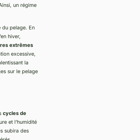
Ainsi, un régime
é du pelage. En
en hiver,
res extrêmes
ation excessive,
lentissant la
es sur le pelage
es
cycles de
ure et l’humidité
es subira des
érés.