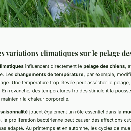
s variations climatiques sur le pelage de
climatiques
influencent directement le
pelage des chiens
, 
ce. Les
changements de température
, par exemple, modifi
age. Une température trop élevée peut assécher le pelage, 
. En revanche, des températures froides stimulent la pouss
maintenir la chaleur corporelle.
a
saisonnalité
jouent également un rôle essentiel dans la
mu
 la prolifération bactérienne peut causer des affections cut
t pas adapté. Au printemps et en automne, les cycles de mue s