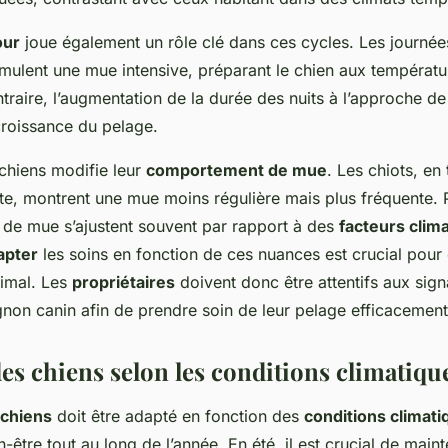
our
joue également un rôle clé dans ces cycles. Les journée
imulent une mue intensive, préparant le chien aux températu
raire, l’augmentation de la durée des nuits à l’approche de 
roissance du pelage.
 chiens modifie leur
comportement de mue
. Les chiots, en 
lte, montrent une mue moins régulière mais plus fréquente. 
s de mue s’ajustent souvent par rapport à des
facteurs clim
apter
les soins en fonction de ces nuances est crucial pour 
nimal. Les
propriétaires
doivent donc être attentifs aux sig
non canin afin de prendre soin de leur pelage efficacement
es chiens selon les conditions climatiqu
 chiens
doit être adapté en fonction des
conditions climati
en-être tout au long de l’année. En été, il est crucial de mai