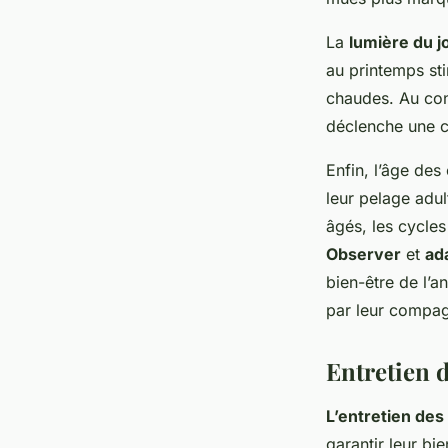
La
lumière du j
au printemps st
chaudes. Au cont
déclenche une c
Enfin, l’âge des
leur pelage adu
âgés, les cycle
Observer
et
ad
bien-être de l’a
par leur compag
Entretien d
L’entretien des
garantir leur bi