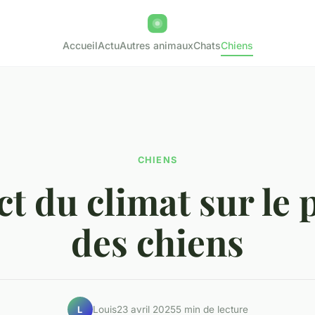
Accueil
Actu
Autres animaux
Chats
Chiens
CHIENS
t du climat sur le 
des chiens
Louis
23 avril 2025
5 min de lecture
L