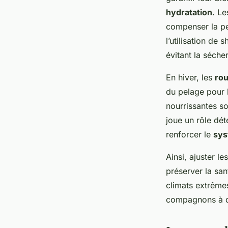
hydratation
. Le
compenser la pe
l’utilisation de
évitant la séche
En hiver, les
rou
du pelage pour l
nourrissantes so
joue un rôle dé
renforcer le
sys
Ainsi, ajuster l
préserver la san
climats extrêm
compagnons à q