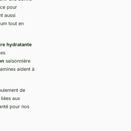
nce pour
t aussi
bum tout en
ère hydratante
les
on
saisonnière
tamines aident à
seulement de
 liées aux
anté pour nos