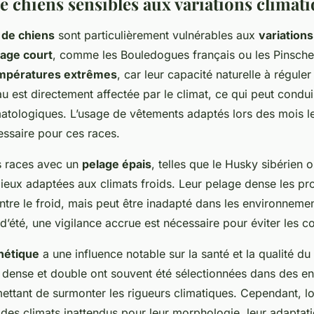
e chiens sensibles aux variations climat
 de chiens
sont particulièrement vulnérables aux
variations
lage court
, comme les Bouledogues français ou les Pinscher
mpératures extrêmes
, car leur capacité naturelle à réguler
au est directement affectée par le climat, ce qui peut condu
tologiques. L’usage de vêtements adaptés lors des mois le
essaire pour ces races.
s races avec un
pelage épais
, telles que le Husky sibérien 
mieux adaptées aux climats froids. Leur pelage dense les pr
ntre le froid, mais peut être inadapté dans les environneme
d’été, une vigilance accrue est nécessaire pour éviter les c
nétique
a une influence notable sur la santé et la qualité du
 dense et double ont souvent été sélectionnées dans des e
mettant de surmonter les rigueurs climatiques. Cependant, lo
des climats inattendus pour leur morphologie, leur adaptati