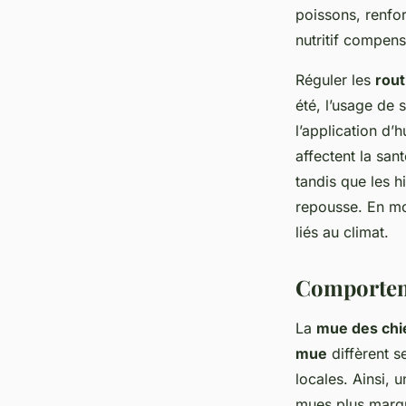
poissons, renfor
nutritif compens
Réguler les
rout
été, l’usage de 
l’application d’h
affectent la san
tandis que les h
repousse. En mo
liés au climat.
Comporteme
La
mue des chi
mue
diffèrent s
locales. Ainsi, 
mues plus marqu