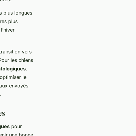
s plus longues
res plus
l’hiver
transition vers
Pour les chiens
atologiques
.
optimiser le
naux envoyés
.
es
ques
pour
ntenir une bonne