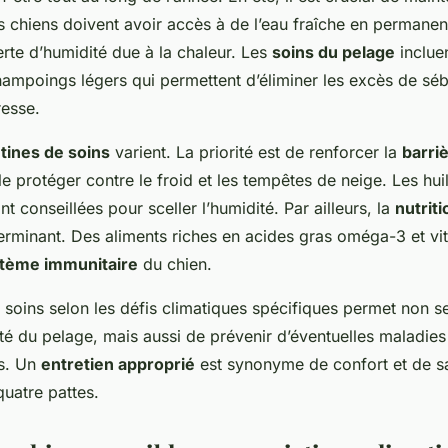
s chiens doivent avoir accès à de l’eau fraîche en permane
rte d’humidité due à la chaleur. Les
soins du pelage
incluen
 shampoings légers qui permettent d’éliminer les excès de sé
resse.
tines de soins
varient. La priorité est de renforcer la
barri
e protéger contre le froid et les tempêtes de neige. Les hui
nt conseillées pour sceller l’humidité. Par ailleurs, la
nutriti
terminant. Des aliments riches en acides gras oméga-3 et vi
tème immunitaire
du chien.
es soins selon les défis climatiques spécifiques permet non 
té du pelage, mais aussi de prévenir d’éventuelles maladies
es. Un
entretien approprié
est synonyme de confort et de s
uatre pattes.