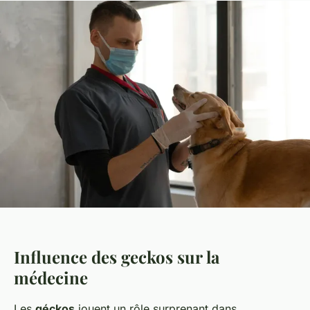
Influence des geckos sur la
médecine
Les
géckos
jouent un rôle surprenant dans